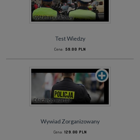
PEŁNA WERSJA STRONY
INFORMACJE
Test Wiedzy
JAK TO DZIAŁA
Cena:
59.00 PLN
SYSTEM PUNKTOWY
DLACZEGO WARTO
NIE DAJ ROBIĆ Z SIEBIE...
KONTAKT
Wywiad Zorganizowany
NAPISZ E-MAIL
Cena:
129.00 PLN
WARUNKI