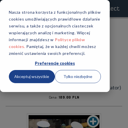
Nasza strona korzysta z funkcjonalnych plików
cookies umożliwiających prawidłowe działanie
MENU
Testy do Policji - testy multiselect
serwisu, a także z opcjonalnych ciasteczek
wspierających analizę i marketing. Więcej
START
informacji znajdziesz w
Polityce plików
cookies.
Pamiętaj, że w każdej chwili możesz
AKTUALNOŚCI
zmienić ustawienia swoich preferencji.
Preferencje cookies
OPINIE
Akceptuj wszystkie
Tylko niezbędne
Nowe Testy Multiselect (Multiselect 2 + symulator)
DARMOWY PORADNIK
Cena:
189.00 PLN
CENNIK
ZALOGUJ SIĘ