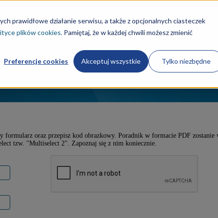
ych prawidłowe działanie serwisu, a także z opcjonalnych ciasteczek
ityce plików cookies.
Pamiętaj, że w każdej chwili możesz zmienić
Preferencje cookies
Akceptuj wszystkie
Tylko niezbędne
y formularz oraz przepisz kod obrazkowy. Poradnik w formacie PDF zostanie
ect tzw. "Multiselect 2". Zapoznaj się z nim koniecznie.